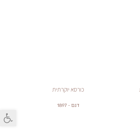
כורסא יוקרתית
דגם - 1897
פתח סרגל